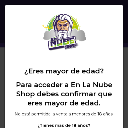
(
0
)
BUSCAR
¿Eres mayor de edad?
Para acceder a En La Nube
No se encuentran
Shop debes confirmar que
productos en la marca
eres mayor de edad.
seleccionada
No está permitida la venta a menores de 18 años.
¿Tienes más de 18 años?