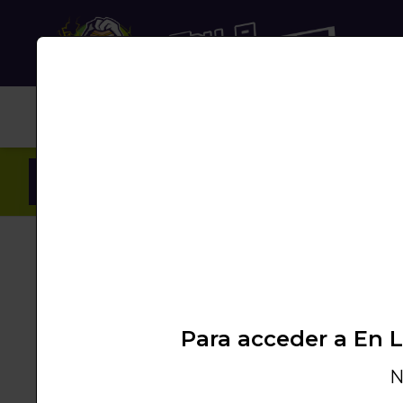
NUB
Inicio
/
Cesta y Pagos
/
Mi cesta
/
Mi Cesta
Completa el proceso de compra rellenando l
Tus artículos
Para acceder a En 
No tiene produ
N