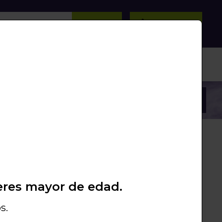
(Esc)
BUSCAR
0
/
0
Unds.
PROMOS
PACKS
LIQUIDACIÓN
eres mayor de edad.
s.