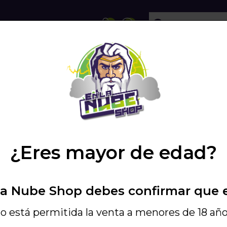
ECHOLLOS
SHISHA
VAPEO
PODS
¿Eres mayor de edad?
os siguientes datos
Vaciar cesta
La Nube Shop debes confirmar que 
ctos en la cesta.
o está permitida la venta a menores de 18 año