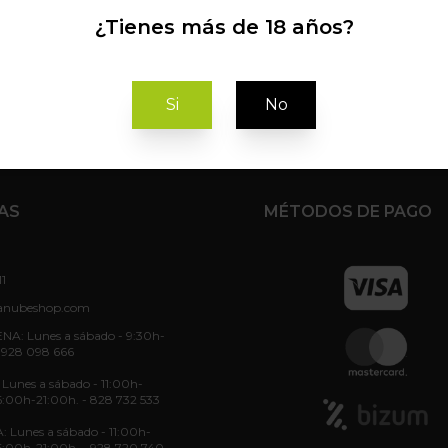
mprar
¿Tienes más de 18 años?
Si
No
AS
MÉTODOS DE PAGO
11
anubeshop.com
NA: Lunes a sábado - 9:30h-
 928 098 666
unes a sábado - 11:00h-
6:00h-21:00h. - 828 732 533
: Lunes a sábado - 11:00h-
6:00h-21:00h. - 928 720 740