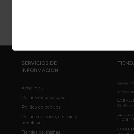
Co
Vista previa
SERVICIOS DE
TIEND
INFORMACION
633 592 7
Aviso legal
info@enl
Política de privacidad
LA BALLE
22:00h. -
Política de cookies
ARUCAS: L
Política de envío, cambio y
14:00h, 1
devolución
LA ISLETA
Tiendas de shishas
14:00h, 1