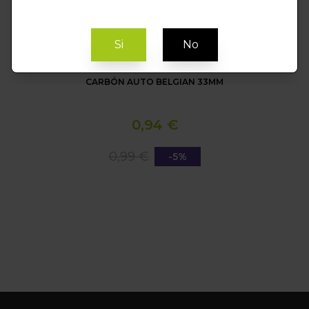
Si
No
CARBÓN AUTO BELGIAN 33MM
0,94 €
0,99 €
-5%