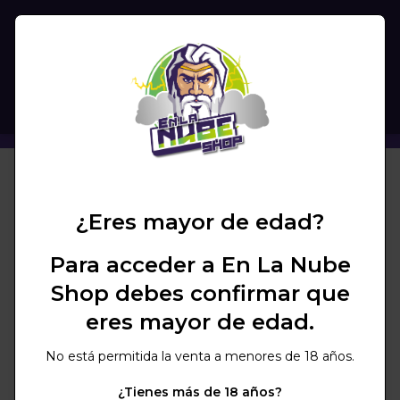
(
0
)
BUSCAR
¿Eres mayor de edad?
Para acceder a En La Nube
No se encuentran
Shop debes confirmar que
productos en la marca
eres mayor de edad.
seleccionada
No está permitida la venta a menores de 18 años.
¿Tienes más de 18 años?