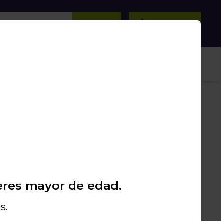
BUSCAR
0
/
0
Unds.
PROMOS
PACKS
LIQUIDACIÓN
Garantía de calidad
Los mejores productos
eres mayor de edad.
s.