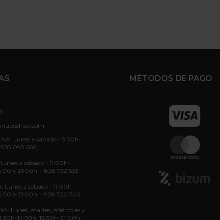
AS
MÉTODOS DE PAGO
11
anubeshop.com
NA: Lunes a sábado - 9:30h-
 928 098 666
unes a sábado - 11:00h-
6:00h-21:00h. - 828 732 533
: Lunes a sábado - 11:00h-
6:00h-21:00h. - 928 720 740
: Lunes, martes, miércoles y
 11:30h-14:30h, 16:30h-21:00h.