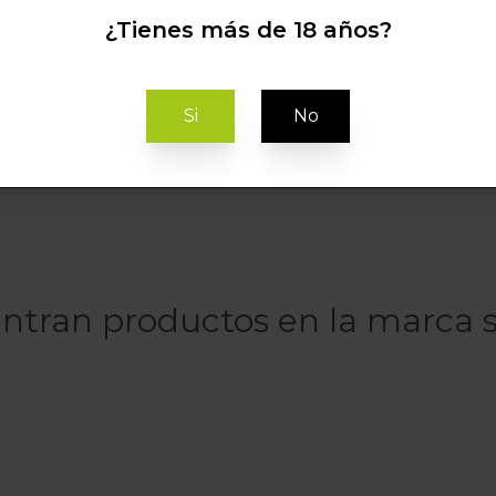
¿Tienes más de 18 años?
cumulo
Si
No
ntran productos en la marca 