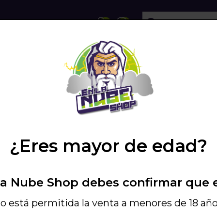
ECHOLLOS
SHISHA
VAPEO
PODS
Pago Online
¿Eres mayor de edad?
100% seguro
rmamos
ones y novedades
La Nube Shop debes confirmar que 
o está permitida la venta a menores de 18 año