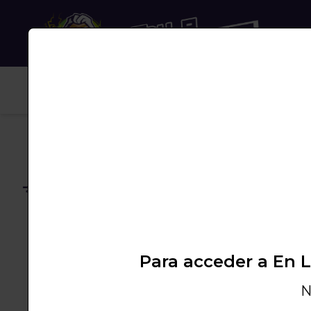
NUB
Envío gratuito
A partir de 50€
Te info
Promoci
Para acceder a En 
N