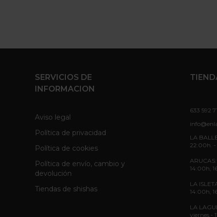
SERVICIOS DE
TIEND
INFORMACION
633 592 7
Aviso legal
info@enl
Política de privacidad
LA BALLE
22:00h. -
Política de cookies
ARUCAS: L
Política de envío, cambio y
14:00h, 1
devolución
LA ISLETA
Tiendas de shishas
14:00h, 1
LA LAGUNA
viernes -