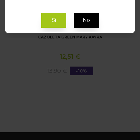
Si
No
Sin stock
CAZOLETA GREEN MARY KAYRA
12,51 €
13,90 €
-10%