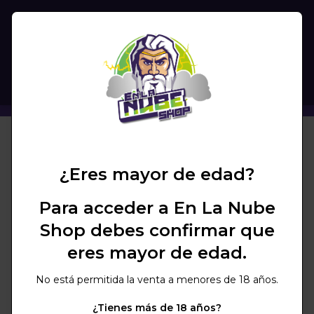
(
0
)
BUSCAR
¿Eres mayor de edad?
Para acceder a En La Nube
No se encuentran
Shop debes confirmar que
productos en la marca
eres mayor de edad.
seleccionada
No está permitida la venta a menores de 18 años.
¿Tienes más de 18 años?