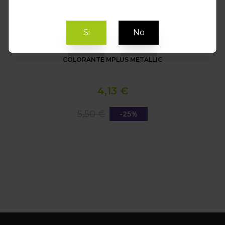
Si
No
COLORANTE MPLUS METALLIC
4,13 €
5,50 €
-25%