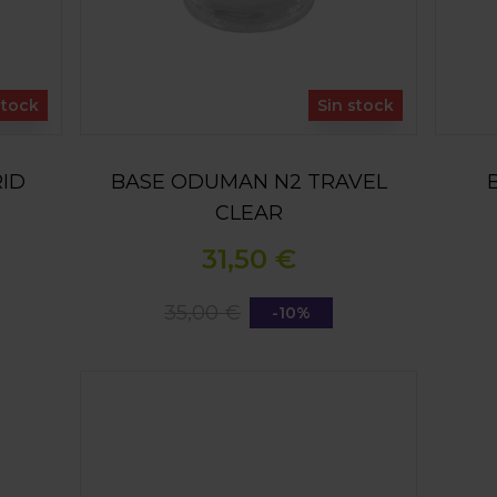
stock
Sin stock
ID
BASE ODUMAN N2 TRAVEL
CLEAR
31,50 €
35,00 €
-10%
SHISHA ODUMAN N3 ON THE GO