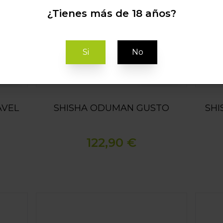
¿Tienes más de 18 años?
Si
No
stock
Sin stock
AVEL
SHISHA ODUMAN GUSTO
SHI
122,90 €
SHISHA ODUMAN N4 MIDI
SHISH