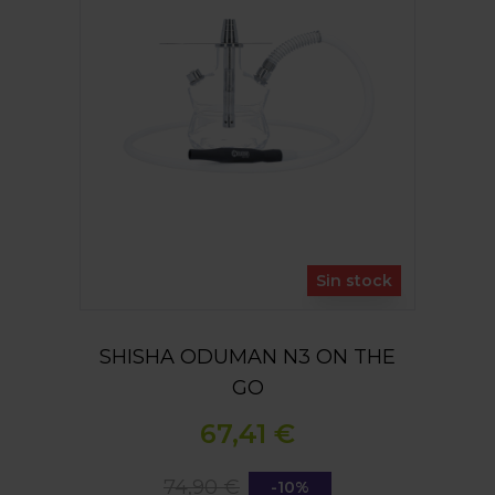
Sin stock
SHISHA ODUMAN N3 ON THE
GO
67,41 €
74,90 €
-10%