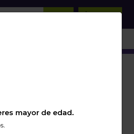
BUSCAR
0
/
0
Unds.
PROMOS
PACKS
LIQUIDACIÓN
A ODUMAN JUNIOR N5
eres mayor de edad.
s.