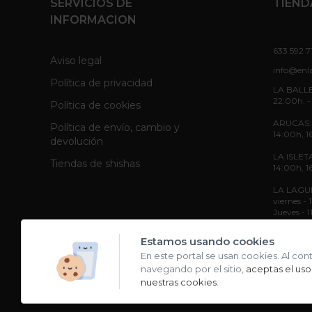
SERVICIOS DE
TIEND
INFORMACION
633 592 7
Aviso legal
info@enl
Política de privacidad
LA BALLE
22:00h. -
Política de cookies
ARUCAS: L
Política de envío, cambio y
14:00h, 1
devolución
LA ISLETA
Tiendas de shishas
14:00h, 1
LA LAGUNA
viernes -
Jueves - 
Sábado - 
Estamos usando cookies
En este portal se usan cookies. Al con
navegando por el sitio,
aceptas el uso
nuestras cookies
.
Copyright 