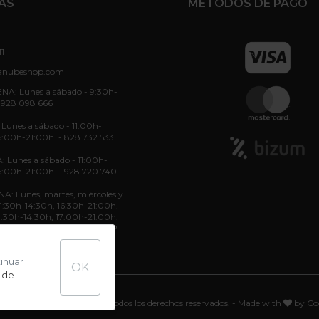
AS
MÉTODOS DE PAGO
11
anubeshop.com
NA: Lunes a sábado - 9:30h-
 928 098 666
unes a sábado - 11:00h-
6:00h-21:00h. - 828 732 533
: Lunes a sábado - 11:00h-
6:00h-21:00h. - 928 720 740
: Lunes, martes, miércoles y
 11:30h-14:30h, 16:30h-21:00h.
11:30h-14:30h, 17:00h-21:00h.
11:30h-14:30h. - 822 70 36 52
tinuar
OK
 de
© En La Nube Shop, 2021. Todos los derechos reservados. - Made with
by
Co