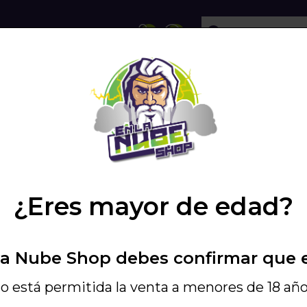
ECHOLLOS
SHISHA
VAPEO
PODS
¿Eres mayor de edad?
ntran productos en la marca 
La Nube Shop debes confirmar que 
o está permitida la venta a menores de 18 año