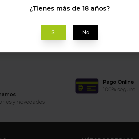
¿Tienes más de 18 años?
Si
No
Pago Online
100% seguro
rmamos
ones y novedades