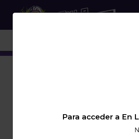
NUB
No se encue
Para acceder a En 
N