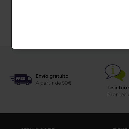
Envío gratuito
A partir de 50€
Te info
Promoci