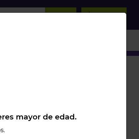
BUSCAR
0
/
0
Unds.
PROMOS
PACKS
LIQUIDACIÓN
seleccionada
eres mayor de edad.
s.