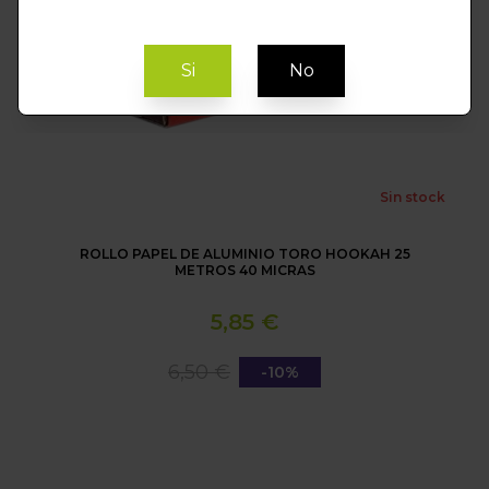
Si
No
Sin stock
ROLLO PAPEL DE ALUMINIO TORO HOOKAH 25
METROS 40 MICRAS
5,85 €
6,50 €
-10%