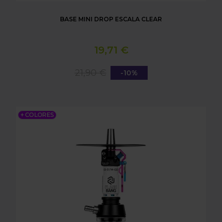
BASE MINI DROP ESCALA CLEAR
19,71 €
21,90 €
-10%
SHISHA AMOTION FLASH BANG
+ COLORES