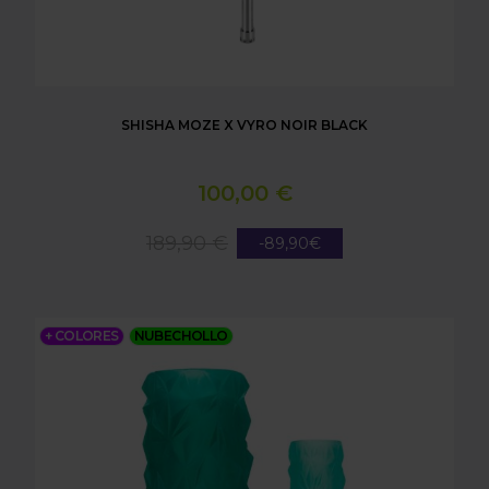
SHISHA MOZE X VYRO NOIR BLACK
100,00 €
189,90 €
-89,90€
HYDROSMOKE X MOZE BREEZE TWO SLEEVE
+ COLORES
NUBECHOLLO