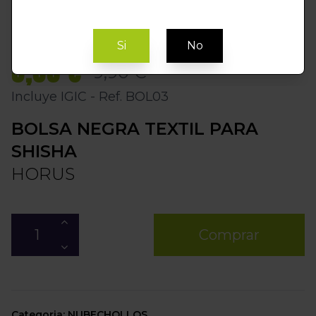
Si
No
5,00 €
9,90 €
Incluye IGIC - Ref. BOL03
BOLSA NEGRA TEXTIL PARA
SHISHA
HORUS
Comprar
Categoria: NUBECHOLLOS