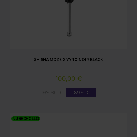
SHISHA MOZE X VYRO NOIR BLACK
100,00 €
189,90 €
-89,90€
CAZOLETA VINTAGE AMARILLA
NUBECHOLLO