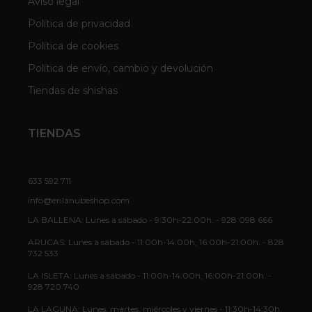
Aviso legal
Política de privacidad
Política de cookies
Política de envío, cambio y devolución
Tiendas de shishas
TIENDAS
633 592 711
info@enlanubeshop.com
LA BALLENA: Lunes a sábado - 9:30h-22:00h. - 928 098 666
ARUCAS: Lunes a sábado - 11:00h-14:00h, 16:00h-21:00h. - 828
732 533
LA ISLETA: Lunes a sábado - 11:00h-14:00h, 16:00h-21:00h. -
928 720 740
LA LAGUNA: Lunes, martes, miércoles y viernes - 11:30h-14:30h,