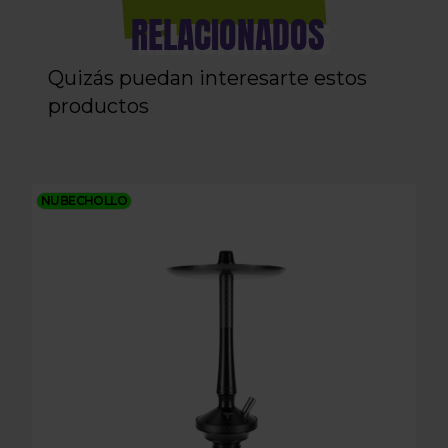
RELACIONADOS
Quizás puedan interesarte estos
productos
SHISHA MOZE X VYRO NOIR BLACK
NUBECHOLLO