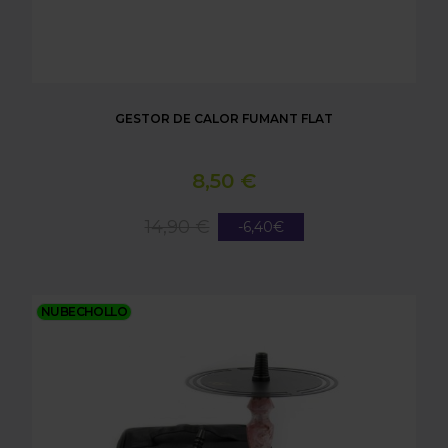
GESTOR DE CALOR FUMANT FLAT
8,50 €
14,90 €
-6,40€
SHISHA HELIUM NEBULA MINI BLACK PINK
NUBECHOLLO