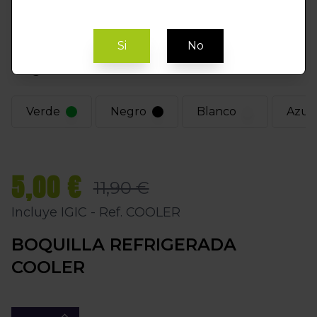
Si
No
Elegir Color
Verde
Negro
Blanco
Azul
5,00 €
11,90 €
Incluye IGIC - Ref. COOLER
BOQUILLA REFRIGERADA
COOLER