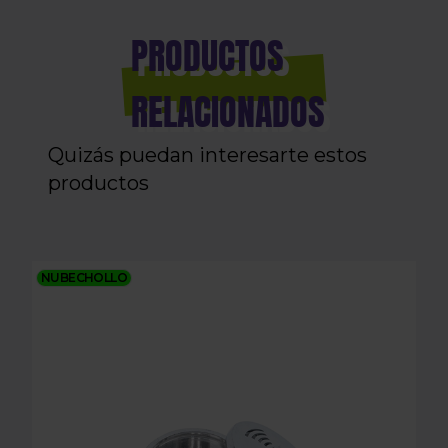
PRODUCTOS
RELACIONADOS
Quizás puedan interesarte estos
productos
GESTOR DE CALOR ALPHA
NUBECHOLLO