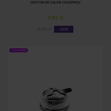
GESTOR DE CALOR COLDPROV
7,92 €
9,90 €
-20%
GESTOR DE CALOR CLASICO
+ COLORES