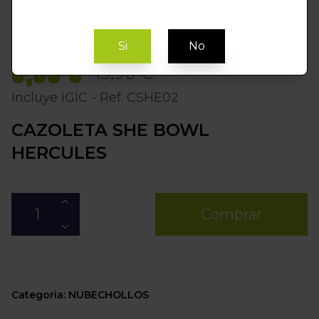
Si
No
8,50 €
13,90 €
Incluye IGIC - Ref. CSHE02
CAZOLETA SHE BOWL
HERCULES
Comprar
Categoria: NUBECHOLLOS