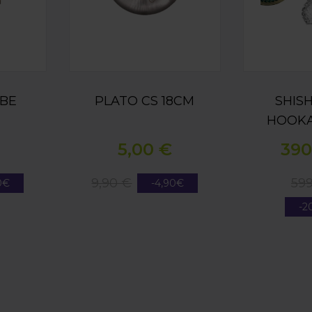
ABE
PLATO CS 18CM
SHIS
HOOKA
EMERA
5,00 €
390
9,90 €
599
0€
-4,90€
-2