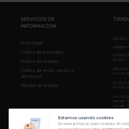
SERVICIOS DE
TIEND
INFORMACION
633 592 7
Aviso legal
info@enl
Política de privacidad
LA BALLE
22:00h. -
Política de cookies
ARUCAS: L
Política de envío, cambio y
14:00h, 1
devolución
LA ISLETA
Tiendas de shishas
14:00h, 1
LA LAGUNA
viernes -
Jueves - 
Sábado - 
Estamos usando cookies
En este portal se usan cookies. Al con