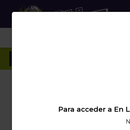
NUB
Inicio
/
Productos
/
LIQUIDACIÓN
/
PLATO UN
Para acceder a En 
N