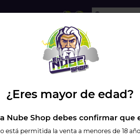
ECHOLLOS
SHISHA
VAPEO
PODS
IVERSAL SILVER
/
¿Eres mayor de edad?
5,00 €
9,90 €
La Nube Shop debes confirmar que 
Incluye IGIC - Ref. P
PLATO UNIVER
o está permitida la venta a menores de 18 año