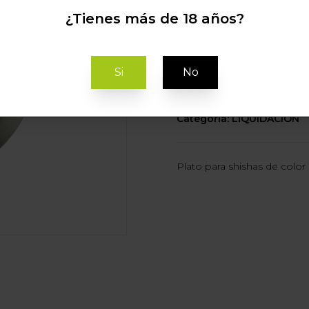
¿Tienes más de 18 años?
C
Si
No
Categoria: LIQUIDACIÓN
Plato para shishas de color 