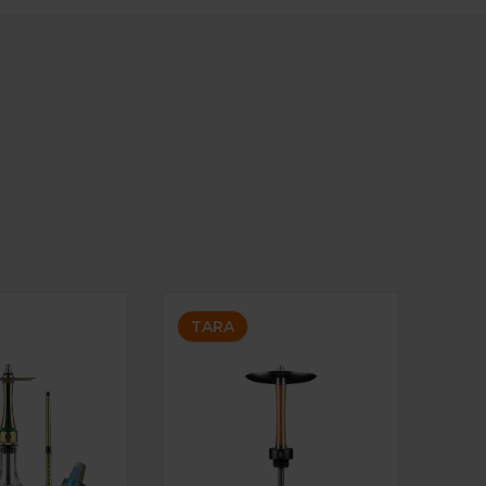
XX HOOKAH ROYAL EMERALD GOLD
SHISHA ANIMALESYS LION 1.0 NARA
TARA