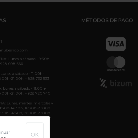
AS
MÉTODOS DE PAGO
11
anubeshop.com
NA: Lunes a sábado - 9:30h-
 928 098 666
unes a sábado - 11:00h-
6:00h-21:00h. - 828 732 533
: Lunes a sábado - 11:00h-
6:00h-21:00h. - 928 720 740
: Lunes, martes, miércoles y
 11:30h-14:30h, 16:30h-21:00h.
11:30h-14:30h, 17:00h-21:00h.
11:30h-14:30h. - 822 70 36 52
tinuar
OK