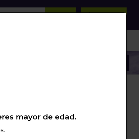
BUSCAR
0
/
0
Unds.
PROMOS
PACKS
LIQUIDACIÓN
eres mayor de edad.
TUS01
SAL SILVER
s.