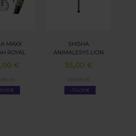
HA MAXX
SHISHA
H ROYAL
ANIMALESYS LION
LD GOLD
1.0 NARANJA
,00 €
35,00 €
,90 €
139,90 €
09,90€
-104,90€