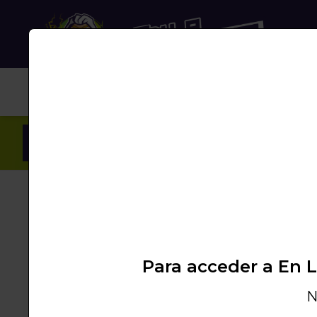
NUB
Inicio
/
Productos
/
NUBECHOLLOS
/
SHISHA
Para acceder a En 
N