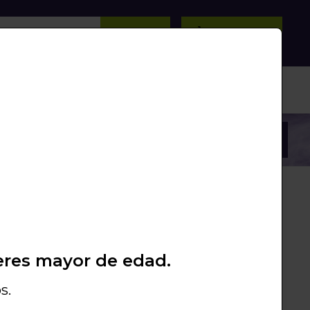
BUSCAR
0
/
0
Unds.
PROMOS
PACKS
LIQUIDACIÓN
eres mayor de edad.
d
White cream cooper
s.