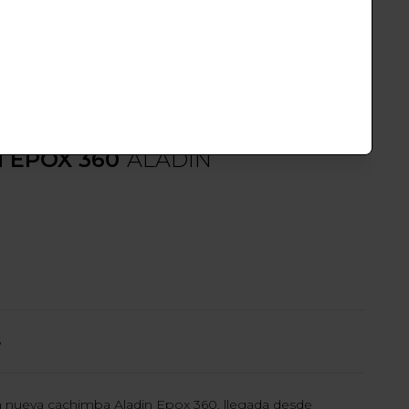
Glow blue
Frozen gold
90 €
EPOX360
 EPOX 360
ALADIN
S
la nueva cachimba Aladin Epox 360, llegada desde