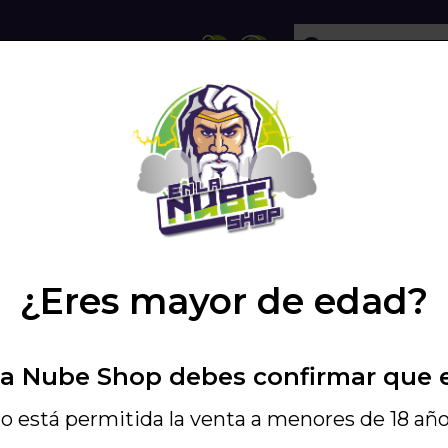
ECHOLLOS
SHISHA
VAPEO
PODS
 ALADIN EPOX 360
/
¿Eres mayor de edad?
Elegir EPOX 360
La Nube Shop debes confirmar que 
White cream light re
o está permitida la venta a menores de 18 año