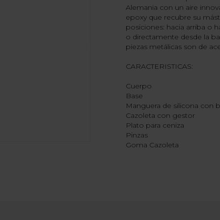
Alemania con un aire innov
epoxy que recubre su másti
posiciones: hacia arriba o 
o directamente desde la ba
piezas metálicas son de ace
CARACTERISTICAS:
Cuerpo
Base
Manguera de silicona con b
Cazoleta con gestor
Plato para ceniza
Pinzas
Goma Cazoleta