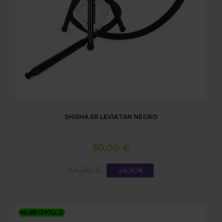
SHISHA ER LEVIATAN NEGRO
30,00 €
54,90 €
-24,90€
SHISHA ER LUCIFER VERDE
NUBECHOLLO