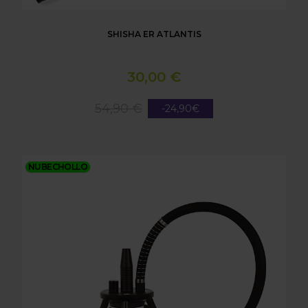
SHISHA ER ATLANTIS
30,00 €
54,90 €
-24,90€
SHISHA ER LEVIATAN NEGRO
NUBECHOLLO