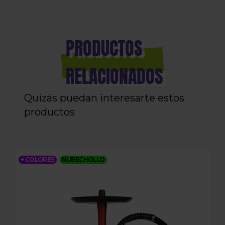
PRODUCTOS
RELACIONADOS
Quizás puedan interesarte estos
productos
SHISHA ER APOLO
+ COLORES
NUBECHOLLO