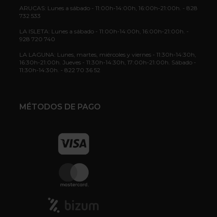
ARUCAS: Lunes a sábado - 11:00h-14:00h, 16:00h-21:00h. - 828
732 533
LA ISLETA: Lunes a sábado - 11:00h-14:00h, 16:00h-21:00h. -
928 720 740
LA LAGUNA: Lunes, martes, miércoles y viernes - 11:30h-14:30h,
16:30h-21:00h. Jueves - 11:30h-14:30h, 17:00h-21:00h. Sábado -
11:30h-14:30h. - 822 70 36 52
MÉTODOS DE PAGO