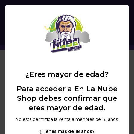
(
0
)
BUSCAR
SHISHA MOZE X VYRO NOIR BLACK
NUBECHOLLO
¿Eres mayor de edad?
Para acceder a En La Nube
Shop debes confirmar que
eres mayor de edad.
No está permitida la venta a menores de 18 años.
¿Tienes más de 18 años?