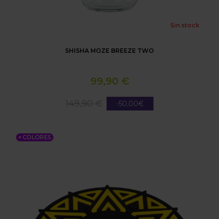
Sin stock
SHISHA MOZE BREEZE TWO
99,90 €
149,90 €
-50,00€
TAPETE MOZE
+ COLORES