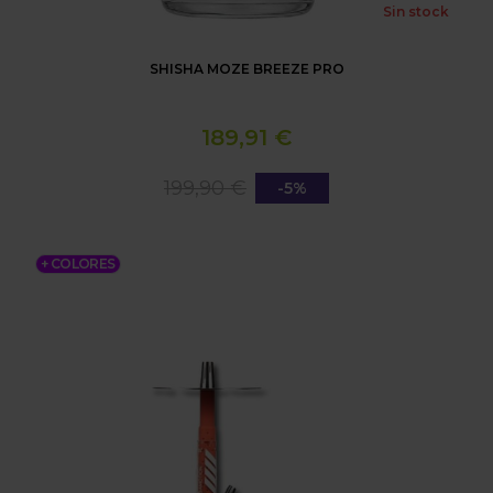
Sin stock
SHISHA MOZE BREEZE PRO
189,91 €
199,90 €
-5%
PACK AMOTION FUTR
+ COLORES