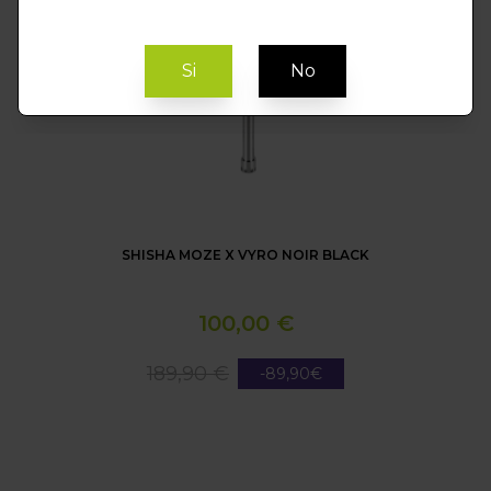
Si
No
SHISHA MOZE X VYRO NOIR BLACK
100,00 €
189,90 €
-89,90€
SHISHA MOZE DASH