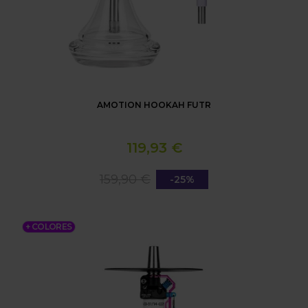
AMOTION HOOKAH FUTR
119,93 €
159,90 €
-25%
SHISHA AMOTION FLASH BANG
+ COLORES