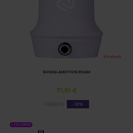
Sin stock
SHISHA AMOTION ROAM
71,91 €
79,90 €
-10%
SHISHA AMOTION ROAM KIT
+ COLORES