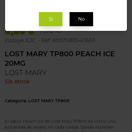
Si
No
3,95 €
7,90 €
Incluye IGIC - Ref. 6937080540659
LOST MARY TP800 PEACH ICE
20MG
LOST MARY
Sin stock
Categoria: LOST MARY TP800
El sabor Peach Ice de Lost Mary TP800 es como una
bocanada de verano en cada calada. Desde el primer