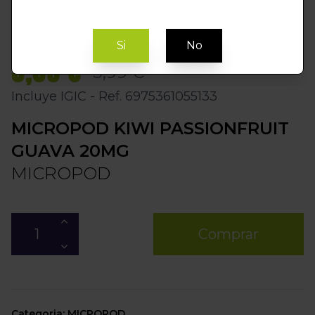
Si
No
5,09 €
5,99 €
Incluye IGIC - Ref. 6975361055133
MICROPOD KIWI PASSIONFRUIT
GUAVA 20MG
MICROPOD
Comprar
Categoria: MICROPOD