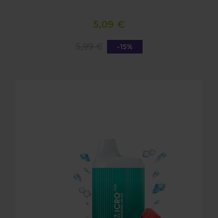
5,09 €
5,99 €
-15%
MICROPOD WATERMELON ICE 20MG