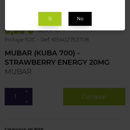
Si
No
5,09 €
5,99 €
Incluye IGIC - Ref. 615402753708
MUBAR (KUBA 700) -
STRAWBERRY ENERGY 20MG
MUBAR
Comprar
Categoria: MUBAR