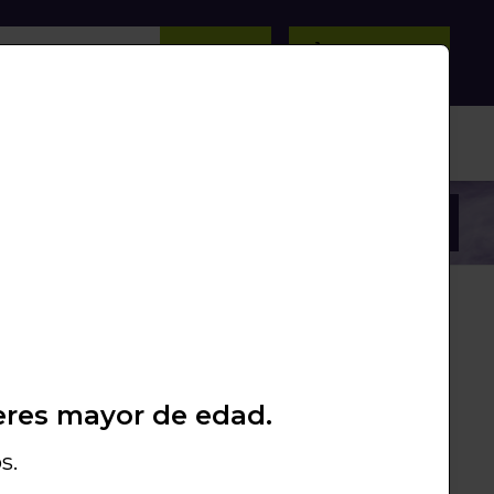
BUSCAR
0
/
0
Unds.
PROMOS
PACKS
LIQUIDACIÓN
eres mayor de edad.
2+1COCOSOUL
ATURAL COCOSOUL 26X26X26
s.