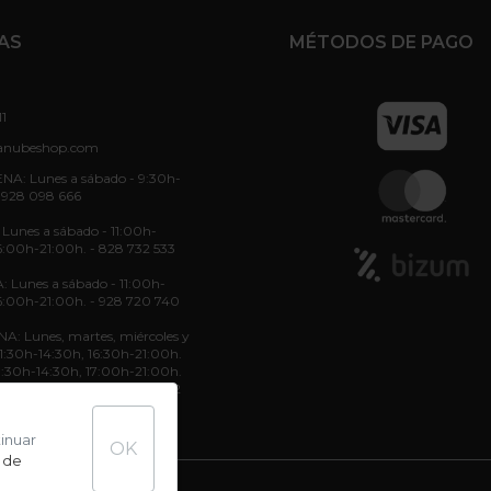
AS
MÉTODOS DE PAGO
11
anubeshop.com
NA: Lunes a sábado - 9:30h-
 928 098 666
unes a sábado - 11:00h-
6:00h-21:00h. - 828 732 533
: Lunes a sábado - 11:00h-
6:00h-21:00h. - 928 720 740
: Lunes, martes, miércoles y
 11:30h-14:30h, 16:30h-21:00h.
11:30h-14:30h, 17:00h-21:00h.
11:30h-14:30h. - 822 70 36 52
tinuar
OK
 de