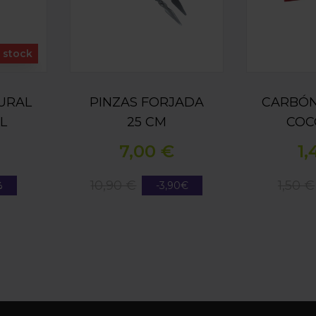
n stock
URAL
PINZAS FORJADA
CARBÓN
L
25 CM
COC
 1KG
26X26X2
7,00 €
1,
10,90 €
1,50 €
%
-3,90€