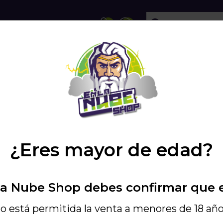
ECHOLLOS
SHISHA
VAPEO
PODS
NATURAL COCOSOUL...
/
¿Eres mayor de edad?
17,97 €
La Nube Shop debes confirmar que 
Incluye IGIC - Ref. 
2+1 CARBON N
o está permitida la venta a menores de 18 año