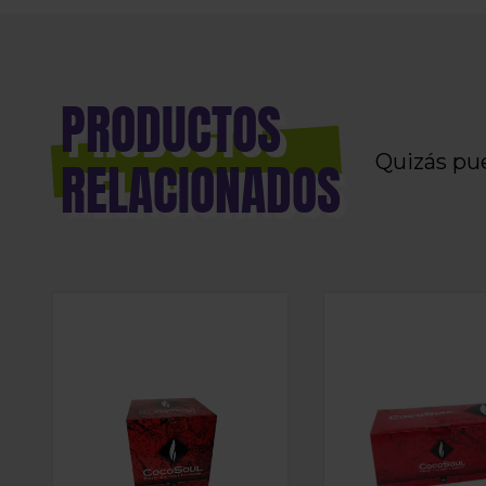
PRODUCTOS
Quizás pu
RELACIONADOS
CARBÓN NATURAL COCOSOUL 26X26X26 MM 1K
CARBÓN NATURAL