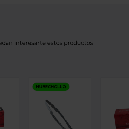
edan interesarte estos productos
G
 COCOSOUL 27x27x27 MM 1KG
PINZAS FORJADA 25 CM
CARBÓN NA
NUBECHOLLO