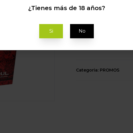
MM <1KG>
¿Tienes más de 18 años?
COCOSOUL
Si
No
C
Categoria: PROMOS