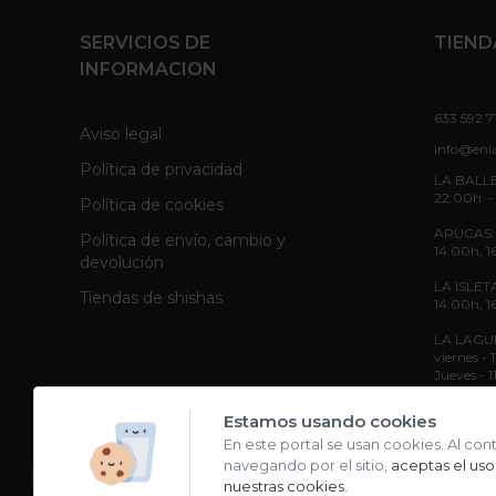
SERVICIOS DE
TIEND
INFORMACION
633 592 7
Aviso legal
info@enl
Política de privacidad
LA BALLE
22:00h. -
Política de cookies
ARUCAS: L
Política de envío, cambio y
14:00h, 1
devolución
LA ISLETA
Tiendas de shishas
14:00h, 1
LA LAGUNA
viernes -
Jueves - 
Sábado - 
Estamos usando cookies
En este portal se usan cookies. Al con
navegando por el sitio,
aceptas el uso
nuestras cookies
.