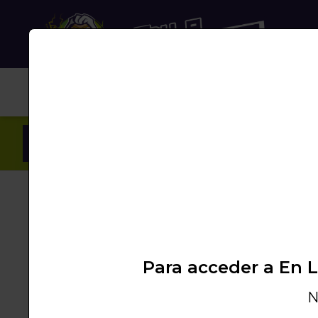
NUB
Inicio
/
Productos
/
PROMOS
/
2+1 CARBON 
Para acceder a En 
N