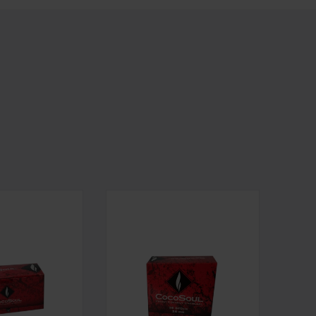
TURAL COCOSOUL 26X26X26 MM 250G
CARBÓN NATURAL COCOSOUL 26X2