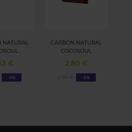
 NATURAL
CARBÓN NATURAL
OSOUL
COCOSOUL
6 MM 250G
26X26X26 MM 500G
43 €
2,80 €
2,95 €
-5%
-5%