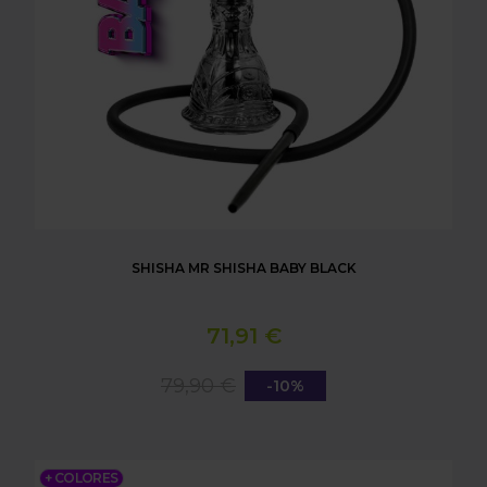
SHISHA MR SHISHA BABY BLACK
71,91 €
79,90 €
-10%
PACK MR SHISHA BABY PRO BLACK
+ COLORES