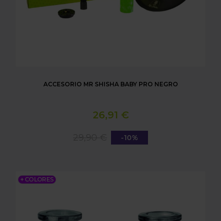
ACCESORIO MR SHISHA BABY PRO NEGRO
26,91 €
29,90 €
-10%
BASE MICRO SMOKED MR SHISHA BABY
+ COLORES