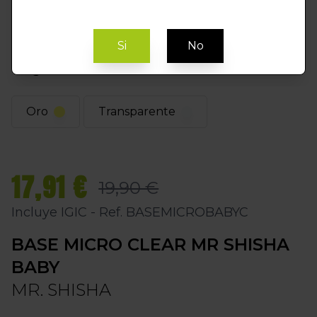
Si
No
Elegir Color
Oro
Transparente
17,91 €
19,90 €
Incluye IGIC - Ref. BASEMICROBABYC
BASE MICRO CLEAR MR SHISHA
BABY
MR. SHISHA