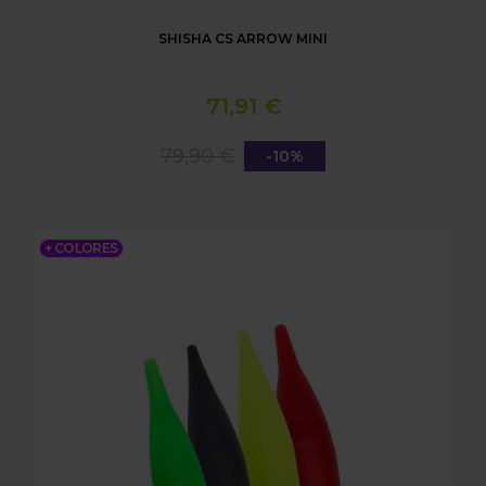
SHISHA CS ARROW MINI
71,91 €
79,90 €
-10%
BAZOOKA ICE COLD
+ COLORES