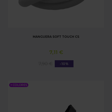
MANGUERA SOFT TOUCH CS
7,11 €
7,90 €
-10%
PINZAS DAGA CS
+ COLORES