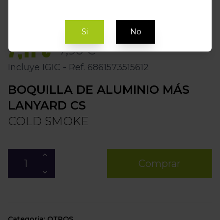
Si
No
7,11 €
7,90 €
Incluye IGIC - Ref. 6861573515612
BOQUILLA DE ALUMINIO MÁS
LANYARD CS
COLD SMOKE
Comprar
Categoria: OTROS