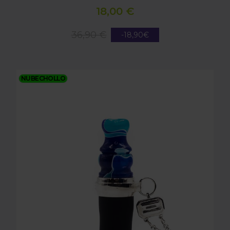
18,00 €
36,90 €
-18,90€
BOQUILLA HERF 22
NUBECHOLLO