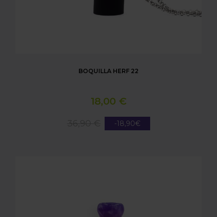
BOQUILLA HERF 22
18,00 €
36,90 €
-18,90€
BOQUILLA HERF 21