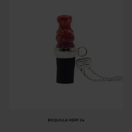
BOQUILLA HERF 24