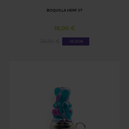
BOQUILLA HERF 27
18,00 €
36,90 €
-18,90€
BOQUILLA HERF 26