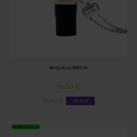
BOQUILLA HERF 26
18,00 €
36,90 €
-18,90€
BOQUILLA HERF 24
NUBECHOLLO