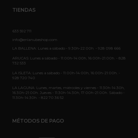
TIENDAS
633 592 711
info@enlanubeshop.com
LA BALLENA: Lunes a sábado - 9:30h-22:00h. - 928 098 666
ARUCAS: Lunes a sábado - 11:00h-14:00h, 16:00h-21:00h. - 828
732 533
LA ISLETA: Lunes a sábado - 11:00h-14:00h, 16:00h-21:00h. -
928 720 740
LA LAGUNA: Lunes, martes, miércoles y viernes - 11:30h-14:30h,
16:30h-21:00h. Jueves - 11:30h-14:30h, 17:00h-21:00h. Sábado -
11:30h-14:30h. - 822 70 36 52
MÉTODOS DE PAGO