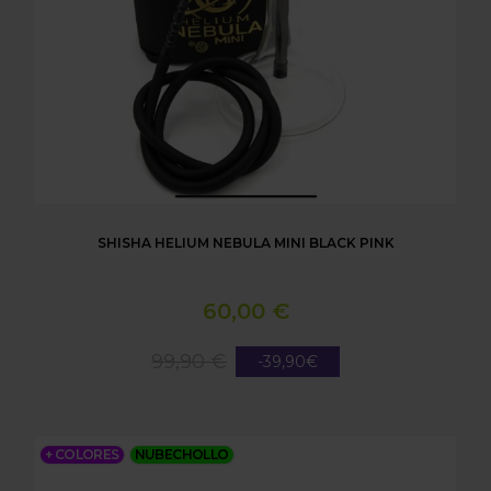
SHISHA HELIUM NEBULA MINI BLACK PINK
60,00 €
99,90 €
-39,90€
SHISHA HELIUM NEBULA MINI SILVER
+ COLORES
NUBECHOLLO