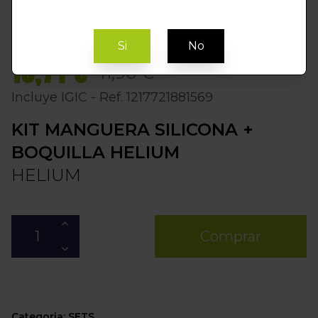
Si
No
10,71 €
11,90 €
Incluye IGIC - Ref. 1217721881569
KIT MANGUERA SILICONA +
BOQUILLA HELIUM
HELIUM
Comprar
Categoria: SETS