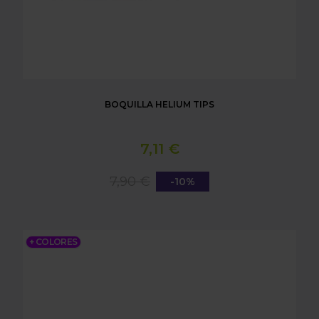
BOQUILLA HELIUM TIPS
7,11 €
7,90 €
-10%
MANGUERA BLAZAR HOSE
+ COLORES