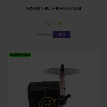
CAZOLETA HELIUM BOWL SMALL SE
10,71 €
11,90 €
-10%
SHISHA HELIUM NEBULA MINI BLACK PINK
NUBECHOLLO