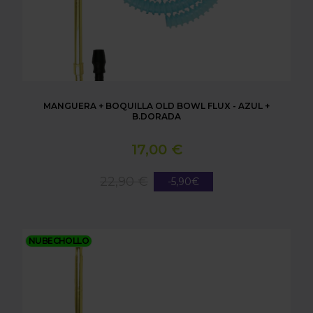
MANGUERA + BOQUILLA OLD BOWL FLUX - AZUL +
B.DORADA
17,00 €
22,90 €
-5,90€
MANGUERA + BOQUILLA OLD BOWL FLUX - DORA
NUBECHOLLO