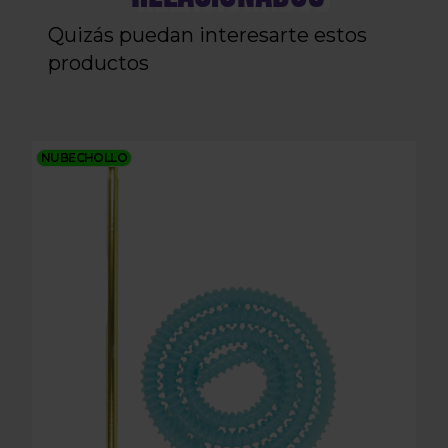
Quizás puedan interesarte estos
productos
MANGUERA + BOQUILLA OLD BOWL FLUX - AZUL 
NUBECHOLLO