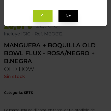
Si
No
20,61 €
22,90 €
Incluye IGIC - Ref. MBOB12
MANGUERA + BOQUILLA OLD
BOWL FLUX - ROSA/NEGRO +
B.NEGRA
OLD BOWL
Sin stock
Categoria: SETS
La manguera de silicona, en tanto, es un prodigio de