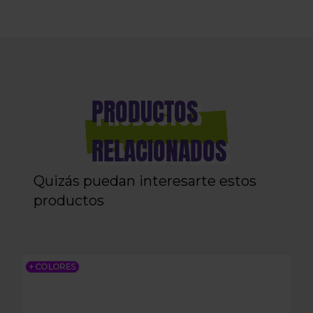
PRODUCTOS
RELACIONADOS
Quizás puedan interesarte estos
productos
MANGUERA SOFT TOUCH CS
+ COLORES