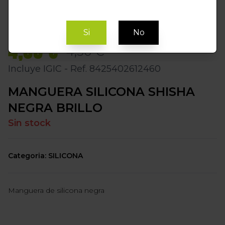
Si
No
4,05 €
4,50 €
Incluye IGIC - Ref. 8425402612460
MANGUERA SILICONA SHISHA
NEGRA BRILLO
Sin stock
Categoria: SILICONA
Manguera de silicona negra