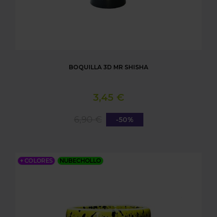
BOQUILLA 3D MR SHISHA
3,45 €
6,90 €
-50%
CAZOLETA MR SHISHA ATLAS
+ COLORES
NUBECHOLLO