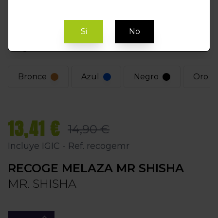
Si
No
Elegir Color
Bronce
Azul
Negro
Oro
13,41 €
14,90 €
Incluye IGIC - Ref. recogemr
RECOGE MELAZA MR SHISHA
MR. SHISHA