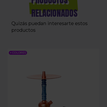
RELACIONADOS
Quizás puedan interesarte estos
productos
SHISHA MR SHISHA ROCKET 2.0 RESIN
+ COLORES