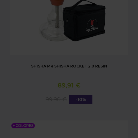
SHISHA MR SHISHA ROCKET 2.0 RESIN
89,91 €
99,90 €
-10%
PINZAS BIGOTE MR SHISHA
+ COLORES