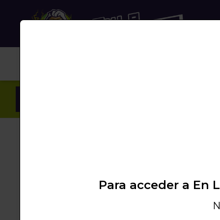
NUB
Inicio
/
Productos
/
SHISHA
/
+ACCESORIOS
/
Para acceder a En 
N