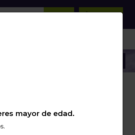
BUSCAR
0
/
0
Unds.
PROMOS
PACKS
LIQUIDACIÓN
eres mayor de edad.
ack & yellow
Candy pink
s.