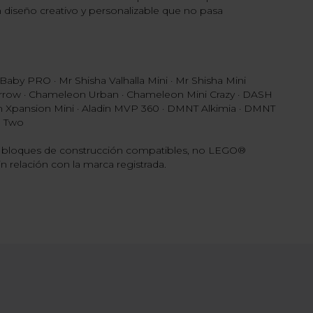
 diseño creativo y personalizable que no pasa
Baby PRO · Mr Shisha Valhalla Mini · Mr Shisha Mini
Arrow · Chameleon Urban · Chameleon Mini Crazy · DASH
n Xpansion Mini · Aladin MVP 360 · DMNT Alkimia · DMNT
e Two
on bloques de construcción compatibles, no LEGO®
in relación con la marca registrada.