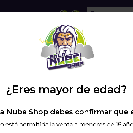
ECHOLLOS
SHISHA
VAPEO
PODS
OTROS
/
BRIKO KIT
/
¿Eres mayor de edad?
Elegir Color
La Nube Shop debes confirmar que 
Flame red
Bl
o está permitida la venta a menores de 18 año