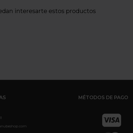
edan interesarte estos productos
AS
MÉTODOS DE PAGO
11
anubeshop.com