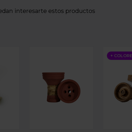
edan interesarte estos productos
BOWLS FAENZA
CAZOLETA MUD BOWL JAKUZA RED
CAZOLETA 
+ COLOR