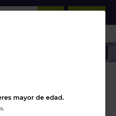
BUSCAR
0
/
0
Unds.
PROMOS
PACKS
LIQUIDACIÓN
eres mayor de edad.
andlock
Beach Drops
s.