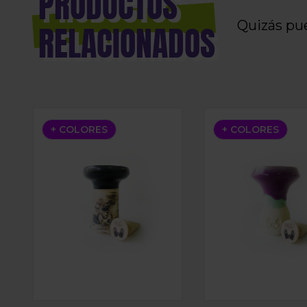
PRODUCTOS
Quizás pu
RELACIONADOS
CAZOLETA MUD BOWL TRUE
CAZOLETA MUD 
+ COLORES
+ COLORES