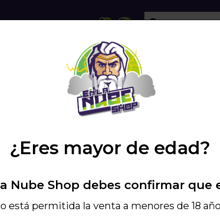
ECHOLLOS
SHISHA
VAPEO
PODS
RADICIONAL
/
CAZOLETA MUD BOWL TEMPO
/
¿Eres mayor de edad?
Elegir Color
La Nube Shop debes confirmar que 
Bluebelics
S
o está permitida la venta a menores de 18 año