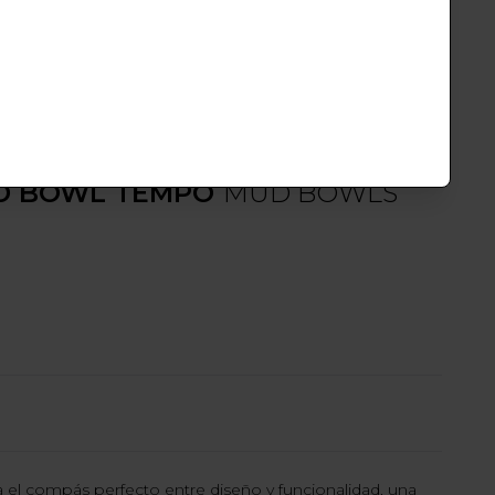
al
Jade
Ragnarok
 €
 MDTEMPO
D BOWL TEMPO
MUD BOWLS
l compás perfecto entre diseño y funcionalidad, una