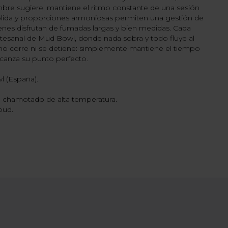
bre sugiere, mantiene el ritmo constante de una sesión
 sólida y proporciones armoniosas permiten una gestión de
uienes disfrutan de fumadas largas y bien medidas. Cada
 artesanal de Mud Bowl, donde nada sobra y todo fluye al
 corre ni se detiene: simplemente mantiene el tiempo
lcanza su punto perfecto.
l (España).
o chamotado de alta temperatura.
loud.