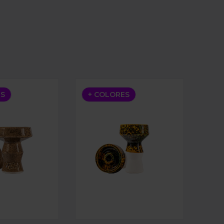
LOW BOWL POCKET
CAZOLETA LOW BOWL VOSTOK
ES
+ COLORES