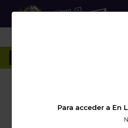
NUB
Inicio
/
Productos
/
SHISHA
/
CAZOLETAS
/
T
Para acceder a En 
N