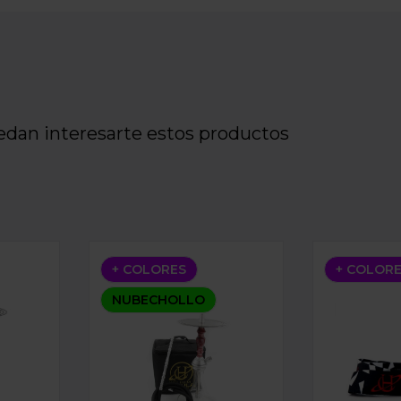
edan interesarte estos productos
EBULA MINI BLACK PINK
SHISHA HELIUM NEBULA MINI SILVER
BOQUILLA 
+ COLORES
+ COLOR
NUBECHOLLO