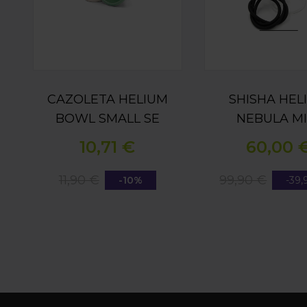
CAZOLETA HELIUM
SHISHA HEL
BOWL SMALL SE
NEBULA MI
BLACK PI
10,71 €
60,00 
11,90 €
99,90 €
-10%
-39