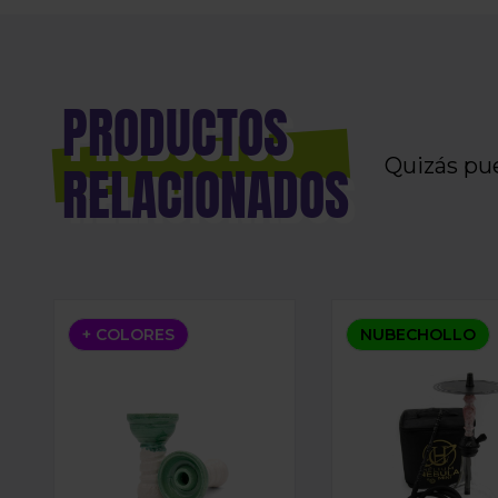
PRODUCTOS
Quizás pu
RELACIONADOS
CAZOLETA HELIUM BOWL SMALL SE
SHISHA HELIUM N
+ COLORES
NUBECHOLLO