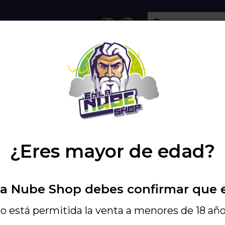
ECHOLLOS
SHISHA
VAPEO
PODS
OR
/
GESTOR DE CALOR CON...
/
¿Eres mayor de edad?
10,32 €
12,90
La Nube Shop debes confirmar que 
Incluye IGIC - Ref. H
GESTOR DE CA
o está permitida la venta a menores de 18 año