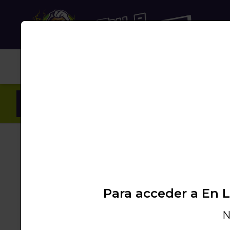
NUB
Inicio
/
Productos
/
SHISHA
/
GESTORES CAL
Para acceder a En 
N