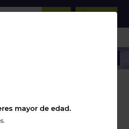
BUSCAR
0
/
0
Unds.
PROMOS
PACKS
LIQUIDACIÓN
 €
eres mayor de edad.
EK02
LOR CON JAULA
HELIUM
s.