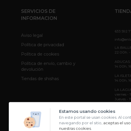
SERVICIOS DE
TIEND
INFORMACION
633 592 7
Aviso legal
info@enl
Política de privacidad
LA BALLE
22:00h. -
Política de cookies
ARUCAS: L
Política de envío, cambio y
14:00h, 1
devolución
LA ISLETA
Tiendas de shishas
14:00h, 1
LA LAGUNA
viernes -
Jueves - 
Sábado - 
Estamos usando cookies
En este portal se usan cookies. Al con
navegando por el sitio,
aceptas el uso
nuestras cookies
.