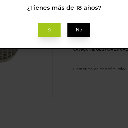
¿Tienes más de 18 años?
C
Si
No
Categoria: GESTORES CA
Gestor de calor estilo kalo