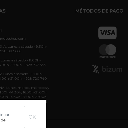
AS
MÉTODOS DE PAGO
11
anubeshop.com
NA: Lunes a sábado - 9:30h-
 928 098 666
unes a sábado - 11:00h-
6:00h-21:00h. - 828 732 533
: Lunes a sábado - 11:00h-
6:00h-21:00h. - 928 720 740
: Lunes, martes, miércoles y
 11:30h-14:30h, 16:30h-21:00h.
11:30h-14:30h, 17:00h-21:00h.
11:30h-14:30h. - 822 70 36 52
tinuar
OK
 de