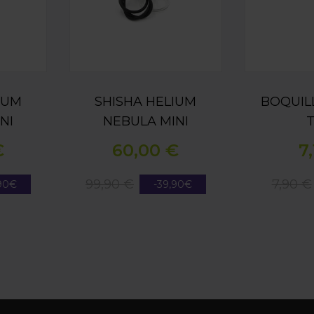
IUM
SHISHA HELIUM
BOQUIL
NI
NEBULA MINI
T
NK
SILVER
€
60,00 €
7,
99,90 €
7,90 €
,90€
-39,90€