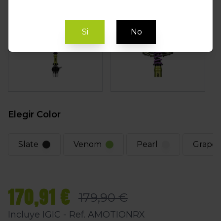
Si
No
Elegir Color
Slate
Venom
Pearl
Grape
170,91 €
179,90 €
Incluye IGIC - Ref. AMOTIONRX