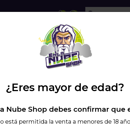
ECHOLLOS
SHISHA
VAPEO
PODS
HA CYRO ONE -...
/
¿Eres mayor de edad?
58,41 €
64,9
La Nube Shop debes confirmar que 
Incluye IGIC - Ref. 8
SHISHA CYRO O
o está permitida la venta a menores de 18 año