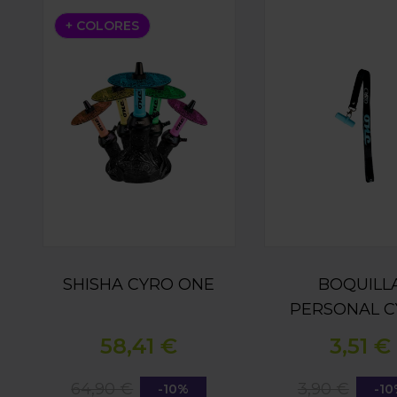
SHISHA CYRO ONE
BOQUILLA PERSON
+ COLORES
SHISHA CYRO ONE
BOQUILL
PERSONAL 
SILICONA 
58,41 €
3,51 €
LANYARD - 
64,90 €
3,90 €
-10%
-1