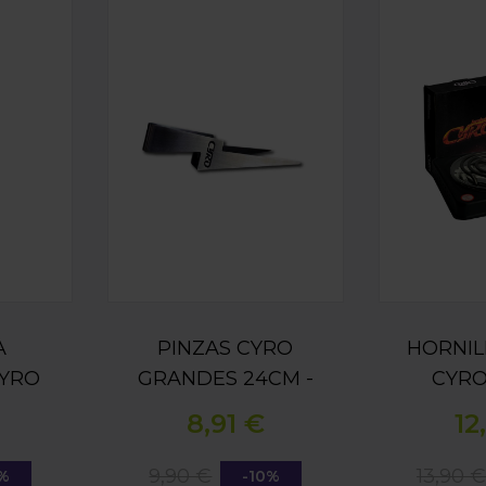
AL CYRO SILICONA + LANYARD - AZUL
PINZAS CYRO GRANDES 24CM - PLATA
HORNILLO 
A
PINZAS CYRO
HORNIL
CYRO
GRANDES 24CM -
CYRO
+
PLATA
(N
8,91 €
12
AZUL
9,90 €
13,90 
0%
-10%