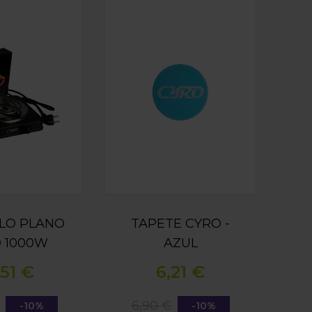
PLANO CYRO 1000W (NEGRO)
TAPETE CYRO - AZUL
LO PLANO
TAPETE CYRO -
 1000W
AZUL
EGRO)
,51 €
6,21 €
€
6,90 €
-10%
-10%