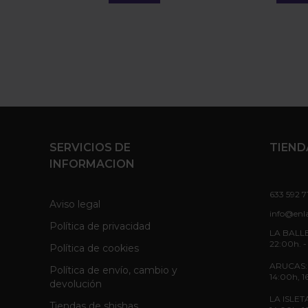
SERVICIOS DE
TIEND
INFORMACION
633 592 7
Aviso legal
info@enl
Política de privacidad
LA BALLE
22:00h. -
Política de cookies
ARUCAS: L
Política de envío, cambio y
14:00h, 1
devolución
LA ISLETA
Tiendas de shishas