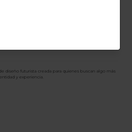
omprar
de diseño futurista creada para quienes buscan algo más
entidad y experiencia.