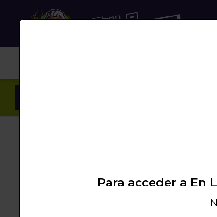
NUB
Inicio
/
Productos
/
SHISHA
/
SHISHAS
/
SHIS
Para acceder a En 
N