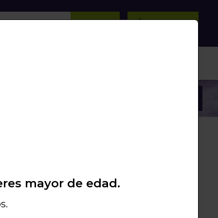
BUSCAR
0
/
0
Unds.
PROMOS
PACKS
LIQUIDACIÓN
0 €
eres mayor de edad.
436625881557
NE - ROJO
CYRO
s.