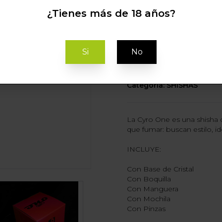
¿Tienes más de 18 años?
C
Si
No
Categoria: SHISHAS
La Cyro One es una shisha 
que fumar: buscan estilo, id
INCLUYE:
Con Base de Cristal
Con Boquilla
Con Manguera
Con Mochila
Con Pinzas