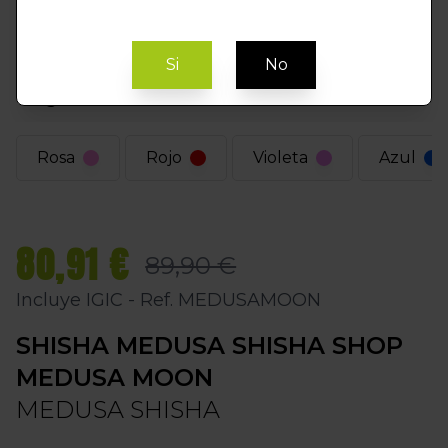
Si
No
Elegir Color
Rosa
Rojo
Violeta
Azul
80,91 €
89,90 €
Incluye IGIC - Ref. MEDUSAMOON
SHISHA MEDUSA SHISHA SHOP
MEDUSA MOON
MEDUSA SHISHA