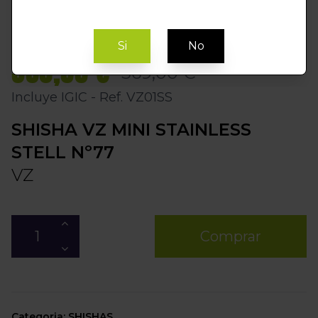
Si
No
350,55 €
369,00 €
Incluye IGIC - Ref. VZ01SS
SHISHA VZ MINI STAINLESS
STELL Nº77
VZ
Comprar
Categoria: SHISHAS