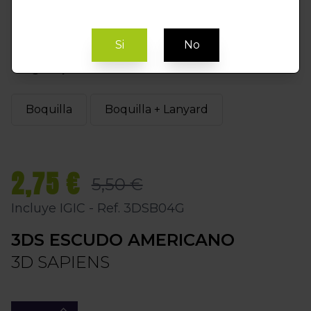
Si
No
Elegir Opción
Boquilla
Boquilla + Lanyard
2,75 €
5,50 €
Incluye IGIC - Ref. 3DSB04G
3DS ESCUDO AMERICANO
3D SAPIENS