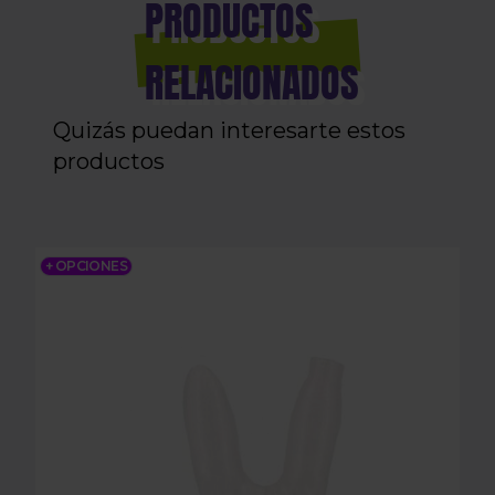
PRODUCTOS
RELACIONADOS
Quizás puedan interesarte estos
productos
3DS BUNNY
+ OPCIONES