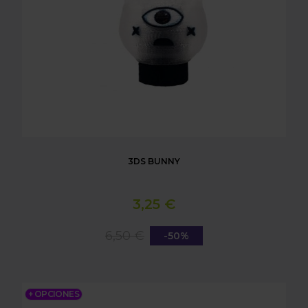
3DS BUNNY
3,25 €
6,50 €
-50%
3DS DRAGON DE TRONOS DRAGON
+ OPCIONES