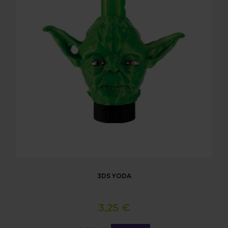
3DS YODA
3,25 €