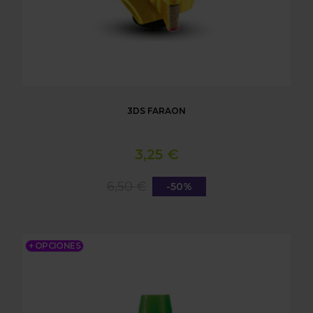
3DS FARAON
3,25 €
6,50 €
-50%
3DS YODA
+ OPCIONES