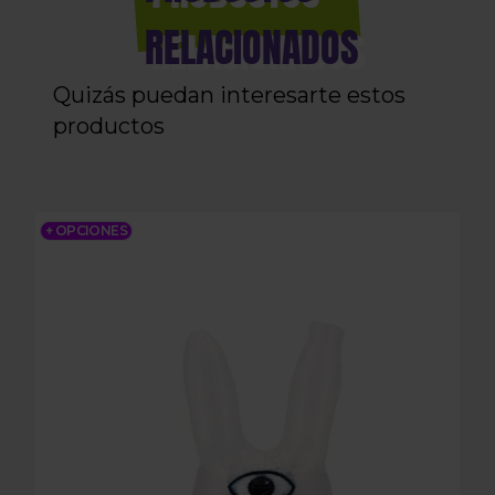
RELACIONADOS
Quizás puedan interesarte estos
productos
3DS BUNNY
+ OPCIONES