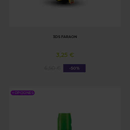
3DS FARAON
3,25 €
6,50 €
-50%
3DS YODA
+ OPCIONES