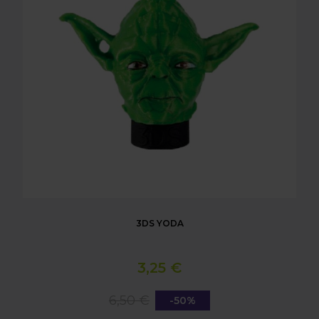
3DS YODA
3,25 €
6,50 €
-50%