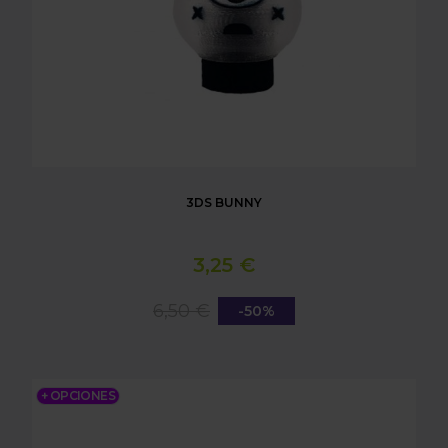
3DS BUNNY
3,25 €
6,50 €
-50%
3DS DRAGON DE TRONOS DRAGON
+ OPCIONES