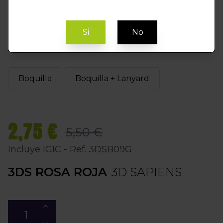
Si
No
Elegir Opción
Boquilla
Boquilla + Lanyard
2,75 €
5,50 €
Incluye IGIC - Ref. 3DSB09G
3DS ROSA ROJA
3D SAPIENS