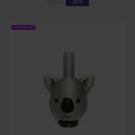
7,90 €
-50%
MQ3D KOALA
+ OPCIONES