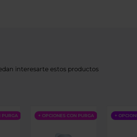
edan interesarte estos productos
A 3DA
BOQUILLA POPEYE 3DA
BOQUILLA 
N PURGA
+ OPCIONES CON PURGA
+ OPCION