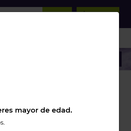
BUSCAR
0
/
0
Unds.
PROMOS
PACKS
LIQUIDACIÓN
ILLA MARIO 3DA
/
eres mayor de edad.
la + Lanyard
s.