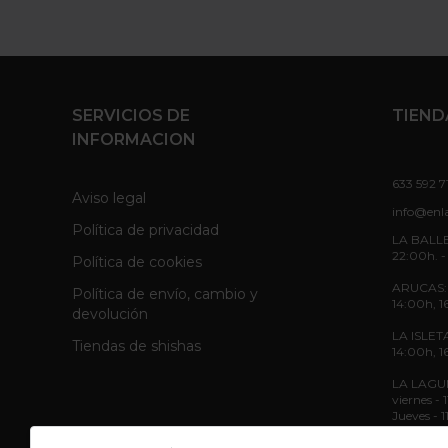
SERVICIOS DE
TIEND
INFORMACION
633 592 7
Aviso legal
info@enl
Política de privacidad
LA BALLE
22:00h. -
Política de cookies
ARUCAS: L
Política de envío, cambio y
14:00h, 1
devolución
LA ISLETA
Tiendas de shishas
14:00h, 1
LA LAGUNA
viernes -
Jueves - 
Sábado - 