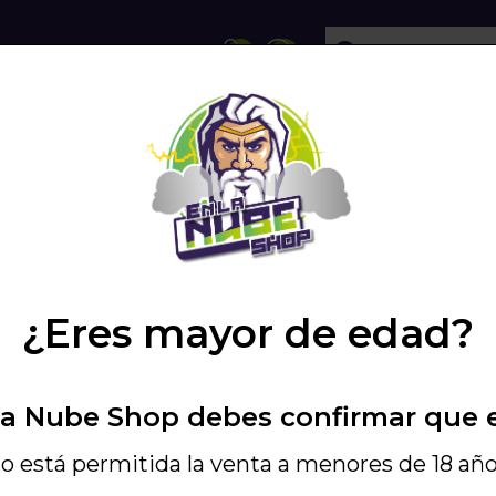
ECHOLLOS
SHISHA
VAPEO
PODS
BOQUILLAS PERSONALES
/
BOQUILLAS 3D
/
BOQU
¿Eres mayor de edad?
Elegir Opción
La Nube Shop debes confirmar que 
Boquilla
Boquil
o está permitida la venta a menores de 18 año