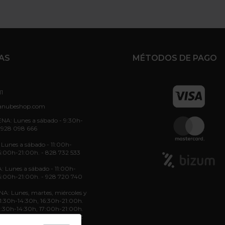
AS
MÉTODOS DE PAGO
11
anubeshop.com
NA: Lunes a sábado - 9:30h-
 928 098 666
unes a sábado - 11:00h-
6:00h-21:00h. - 828 732 533
: Lunes a sábado - 11:00h-
6:00h-21:00h. - 928 720 740
: Lunes, martes, miércoles y
 11:30h-14:30h, 16:30h-21:00h.
11:30h-14:30h, 17:00h-21:00h.
11:30h-14:30h. - 822 70 36 52