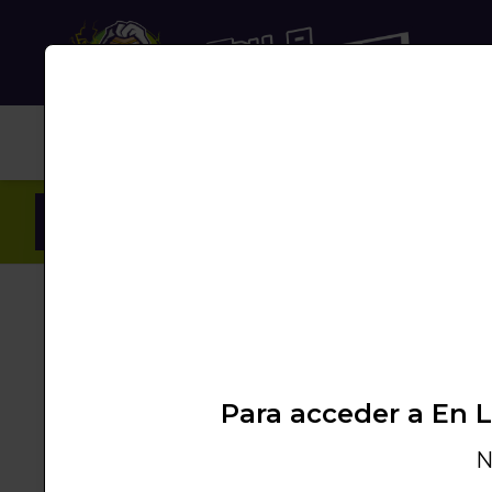
NUB
Inicio
/
Productos
/
SHISHA
/
+ACCESORIOS
/
Para acceder a En 
N