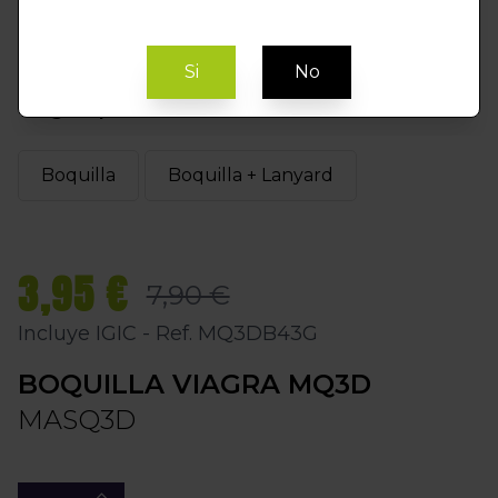
Si
No
Elegir Opción
Boquilla
Boquilla + Lanyard
3,95 €
7,90 €
Incluye IGIC - Ref. MQ3DB43G
BOQUILLA VIAGRA MQ3D
MASQ3D