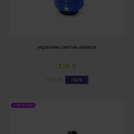
MQ3D MINI CAPITAN AMERICA
3,95 €
7,90 €
-50%
MQ3D MINI BATMAN
+ OPCIONES