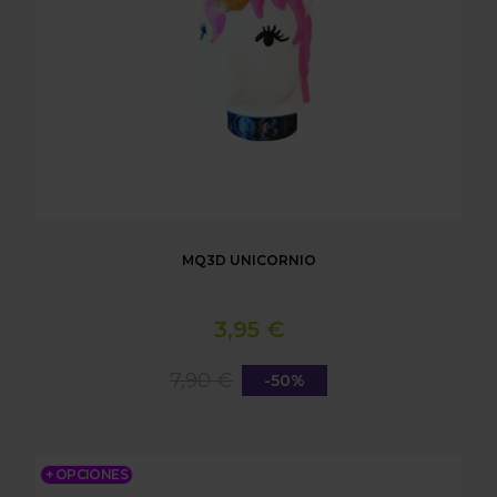
MQ3D UNICORNIO
3,95 €
7,90 €
-50%
MQ3D TOUS
+ OPCIONES