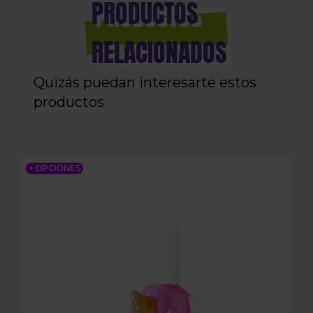
PRODUCTOS
RELACIONADOS
Quizás puedan interesarte estos
productos
MQ3D UNICORNIO
+ OPCIONES