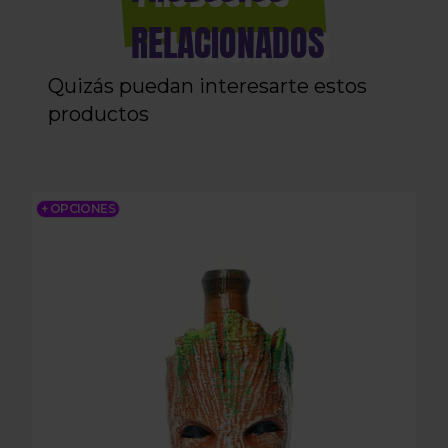
RELACIONADOS
Quizás puedan interesarte estos
productos
J2D GROOT
+ OPCIONES