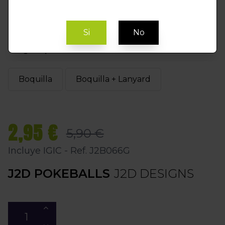
Si
No
Elegir Opción
Boquilla
Boquilla + Lanyard
2,95 €
5,90 €
Incluye IGIC - Ref. J2B066G
J2D POKEBALLS
J2D DESIGNS