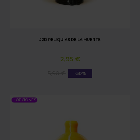
J2D RELIQUIAS DE LA MUERTE
2,95 €
5,90 €
-50%
J2D KENNY
+ OPCIONES