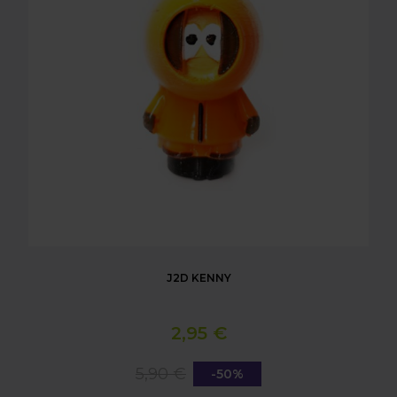
J2D KENNY
2,95 €
5,90 €
-50%