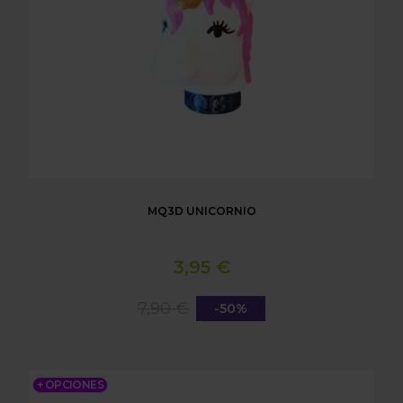
MQ3D UNICORNIO
3,95 €
7,90 €
-50%
MQ3D TOUS
+ OPCIONES