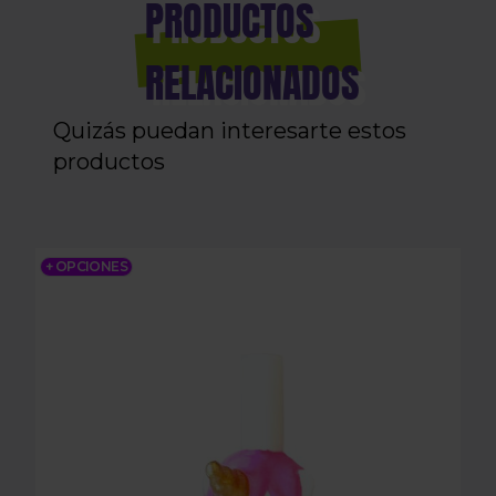
PRODUCTOS
RELACIONADOS
Quizás puedan interesarte estos
productos
MQ3D UNICORNIO
+ OPCIONES