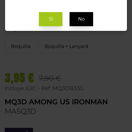
Si
No
Elegir Opción
Boquilla
Boquilla + Lanyard
3,95 €
7,90 €
Incluye IGIC - Ref. MQ3DB33G
MQ3D AMONG US IRONMAN
MASQ3D