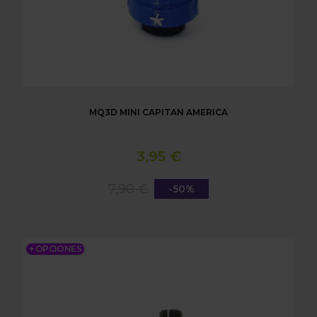
MQ3D MINI CAPITAN AMERICA
3,95 €
7,90 €
-50%
MQ3D MINI BATMAN
+ OPCIONES