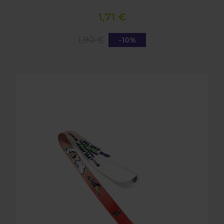
1,71 €
1,90 €
-10%
LANYARD ELNS ROJO