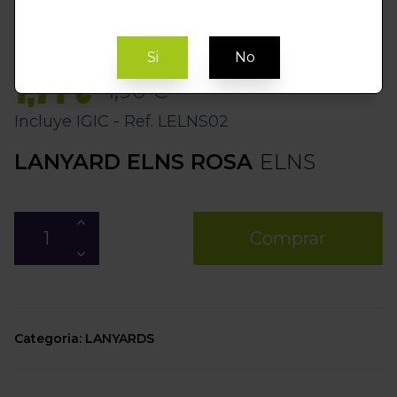
Si
No
1,71 €
1,90 €
Incluye IGIC - Ref. LELNS02
LANYARD ELNS ROSA
ELNS
Comprar
Categoria: LANYARDS