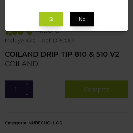
Si
No
1,00 €
4,50 €
Incluye IGIC - Ref. DRCO01
COILAND DRIP TIP 810 & 510 V2
COILAND
Comprar
Categoria: NUBECHOLLOS