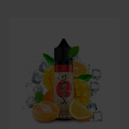
LONGFILL AROMA O4V - YAKUZA 16ml