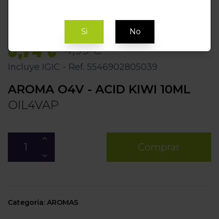
Si
No
3,74 €
4,99 €
Incluye IGIC - Ref. 5546902805039
AROMA O4V - ACID KIWI 10ML
OIL4VAP
Comprar
Categoria: AROMAS