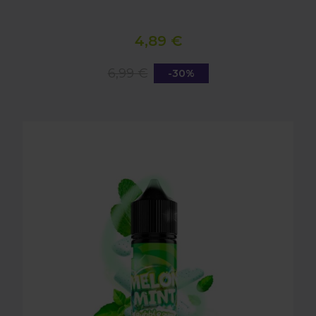
4,89 €
6,99 €
-30%
LONGFILL AROMA O4V - MELON MINT BUBBLE 16m