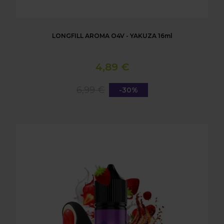
LONGFILL AROMA O4V - YAKUZA 16ml
4,89 €
6,99 €
-30%
LONGFILL AROMA O4V - VLADIBLOOD 16ml