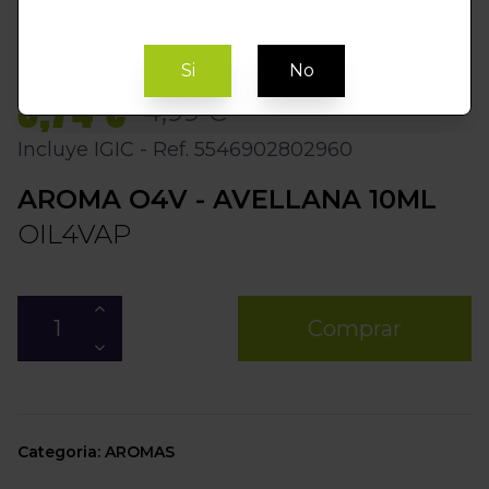
Si
No
3,74 €
4,99 €
Incluye IGIC - Ref. 5546902802960
AROMA O4V - AVELLANA 10ML
OIL4VAP
Comprar
Categoria: AROMAS