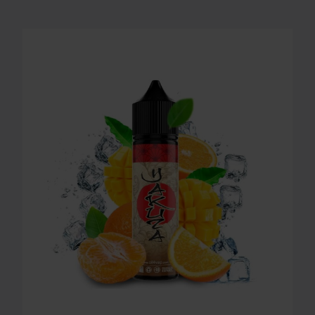
LONGFILL AROMA O4V - YAKUZA 16ml