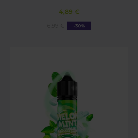
4,89 €
6,99 €
-30%
LONGFILL AROMA O4V - MELON MINT BUBBLE 16m