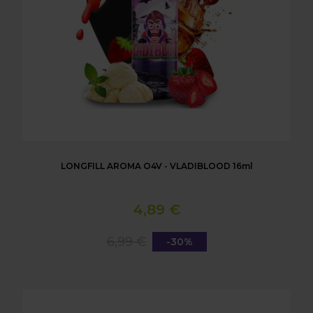
LONGFILL AROMA O4V - VLADIBLOOD 16ml
4,89 €
6,99 €
-30%
LONGFILL AROMA O4V - SORBET 16ml