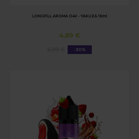
LONGFILL AROMA O4V - YAKUZA 16ml
4,89 €
6,99 €
-30%
LONGFILL AROMA O4V - VLADIBLOOD 16ml