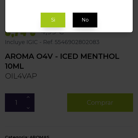
Si
No
3,74 €
4,99 €
Incluye IGIC - Ref. 5546902802083
AROMA O4V - ICED MENTHOL
10ML
OIL4VAP
Comprar
Categoria: AROMAS