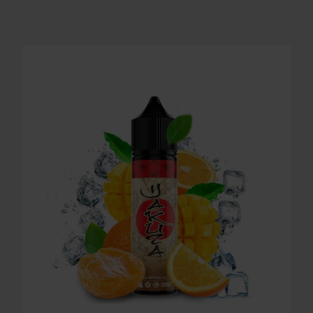
LONGFILL AROMA O4V - YAKUZA 16ml