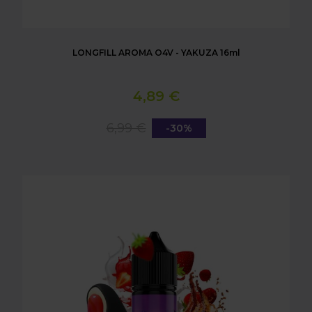
LONGFILL AROMA O4V - YAKUZA 16ml
4,89 €
6,99 €
-30%
LONGFILL AROMA O4V - VLADIBLOOD 16ml