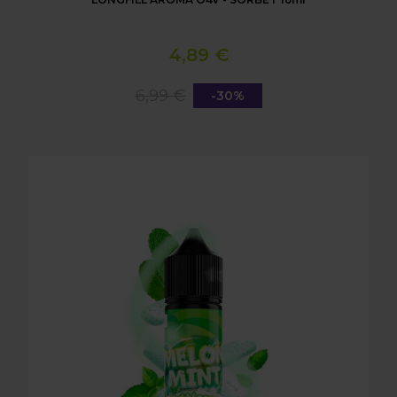
4,89 €
6,99 €
-30%
LONGFILL AROMA O4V - MELON MINT BUBBLE 16m