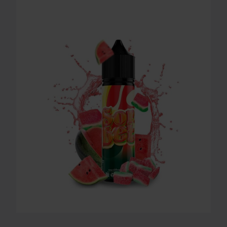
LONGFILL AROMA O4V - SORBET 16ml