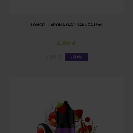
LONGFILL AROMA O4V - YAKUZA 16ml
4,89 €
6,99 €
-30%
LONGFILL AROMA O4V - VLADIBLOOD 16ml