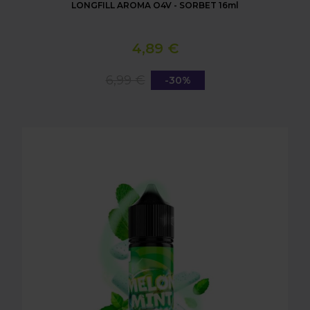
LONGFILL AROMA O4V - SORBET 16ml
4,89 €
6,99 €
-30%
LONGFILL AROMA O4V - MELON MINT BUBBLE 16m